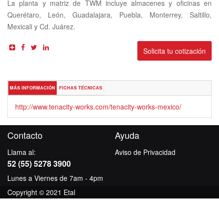
La planta y matriz de TWM incluye almacenes y oficinas en
Querétaro, León, Guadalajara, Puebla, Monterrey, Saltillo,
Mexicali y Cd. Juárez.
Solicita tu cotización
MÁS INFORMACIÓN
FICHAS TÉCNICAS
http://www.tenacity-works.com/tenacity-works-mexico/
Contacto
Ayuda
Llama al:
Aviso de Privacidad
52 (55) 5278 3900
Lunes a Viernes de 7am - 4pm
Copyright © 2021 Etal